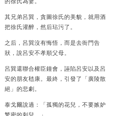
的徐氏為妻。
其兄弟呂巽，貪圖徐氏的美貌，就用酒
把徐氏灌醉，然后玷污了。
之后，呂巽沒有悔悟，而是去衙門告
狀，說呂安不孝順父母。
呂巽還聯合權臣鐘會，誣陷呂安以及呂
安的朋友嵇康。最終，引發了「廣陵散
絕」的悲劇。
泰戈爾說過：「孤獨的花兒，不要嫉妒
繁密的刺兒。」