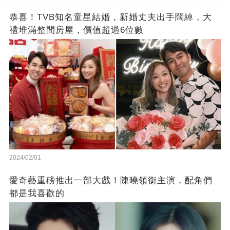
恭喜！TVB知名童星結婚，新婚丈夫出手闊綽，大
禮堆滿整間房屋，價值超過6位數
2024/02/01
愛奇藝重磅推出一部大戲！陳曉領銜主演，配角們
都是我喜歡的