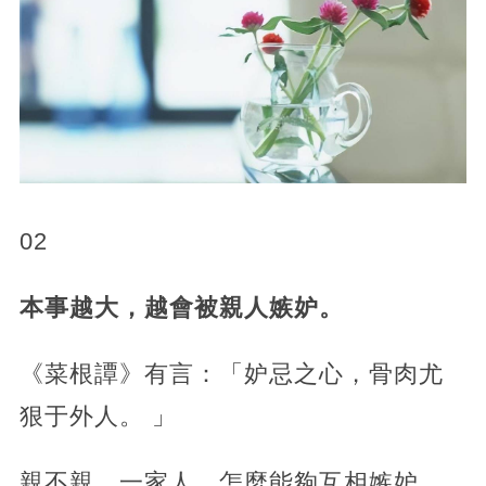
02
本事越大，越會被親人嫉妒。
《菜根譚》有言：「妒忌之心，骨肉尤
狠于外人。 」
親不親，一家人，怎麼能夠互相嫉妒，