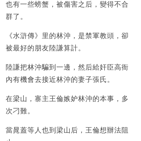
也有一些螃蟹，被傷害之后，變得不合
群了。
《水滸傳》里的林沖，是禁軍教頭，卻
被最好的朋友陸謙算計。
陸謙把林沖騙到一邊，然后給奸臣高衙
內有機會去接近林沖的妻子張氏。
在梁山，寨主王倫嫉妒林沖的本事，多
次刁難。
當晁蓋等人也到梁山后，王倫想辦法阻