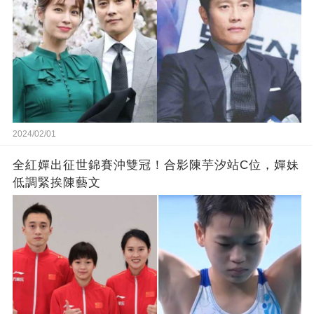
2024/02/01
全紅嬋出征世錦賽沖雙冠！合影陳芋汐站C位，嬋妹
低調緊挨陳藝文