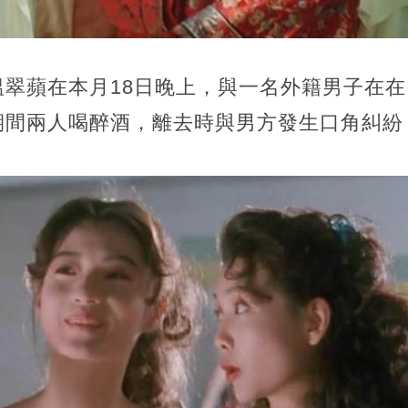
溫翠蘋在本月18日晚上，與一名外籍男子在
期間兩人喝醉酒，離去時與男方發生口角糾紛