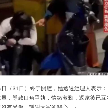
昨日（31日）終于開腔，她透過經理人表示
取量，導致口角爭執，情緒激動，返家後已互
並沒有受傷。謝謝大家的關心。」