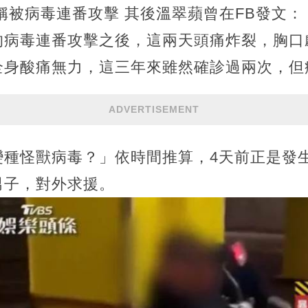
稱被病毒連番攻擊 其後溫翠蘋曾在FB發文
的病毒連番攻擊之後，這兩天頭痛炸裂，胸口
全身酸痛無力，這三年來雖然確診過兩次，但
ADVERTISEMENT
變種怪獸病毒？」依時間推算，4天前正是發
男子，對外求援。