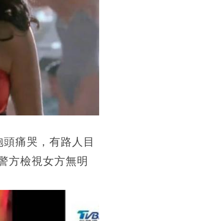
抱頭痛哭，有路人目
警方檢視女方無明