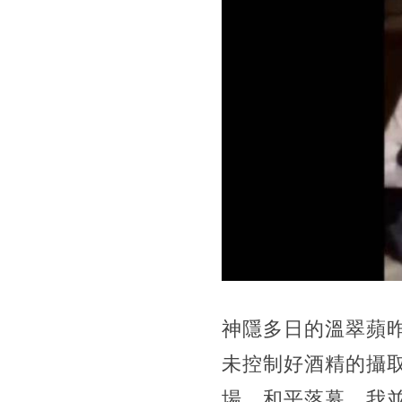
神隱多日的溫翠蘋
未控制好酒精的攝
場，和平落幕。我