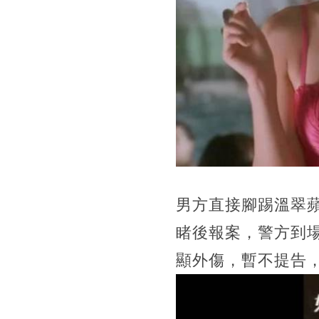
男方直接腳踢溫翠
睹後報案，警方到
顯外傷，暫不提告