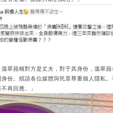
，溫翠蘋稱對方是丈夫，對于其身份，溫翠蘋
開身份。煩請各位媒體與民眾尊重個人隱私。
將不再回應。」