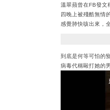
溫翠蘋曾在FB發文
四晚上被殘酷無情
感覺肺快咳出來，
到底是何等可怕的
病毒代稱毆打她的