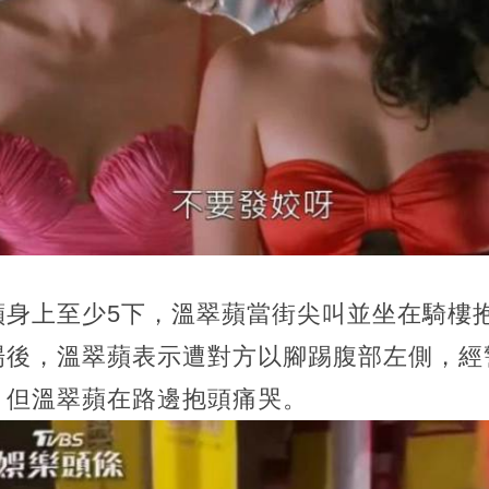
蘋身上至少5下，溫翠蘋當街尖叫並坐在騎樓
場後，溫翠蘋表示遭對方以腳踢腹部左側，經
，但溫翠蘋在路邊抱頭痛哭。