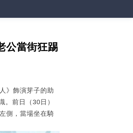
老公當街狂踢
獵人》飾演芽子的助
識。前日（30日）
部左側，當場坐在騎