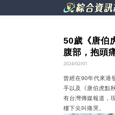
50歲《唐
腹部，抱頭
2024/02/01
曾經在90年代來
手以及《唐伯虎點
有台灣傳媒報道，
樓下尖叫痛哭。