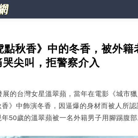
伯虎點秋香》中的冬香，被外籍
痛哭尖叫，拒警察介入
港發展的台灣女星溫翠蘋，當年在電影《城市
秋香》中飾演冬香，因逼爆的身材而被人所認
現年50歲的溫翠蘋被一名外籍男子用腳踢腹